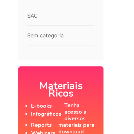
SAC
Sem categoria
Materiais
Ricos
Tenha
E-books
acesso a
Infográficos
diversos
Reports
materiais para
download
Webinars