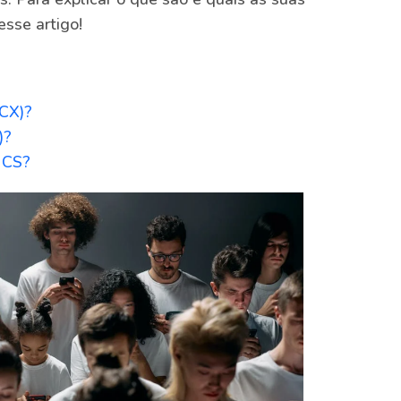
sse artigo!
(CX)?
)?
 CS?