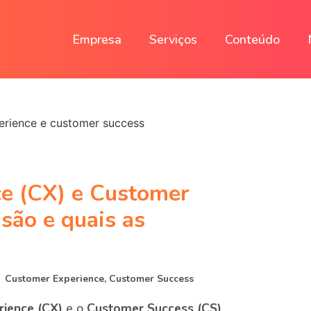
Empresa
Serviços
Conteúdo
e (CX) e Customer
 são e quais as
Customer Experience
,
Customer Success
ience (CX)
e o
Customer Success (CS)