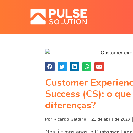
Customer Experienc
Success (CS): o que
diferenças?
Por
Ricardo Galdino
21 de abril de 2023
Nos últimos anos, o
Customer Exper