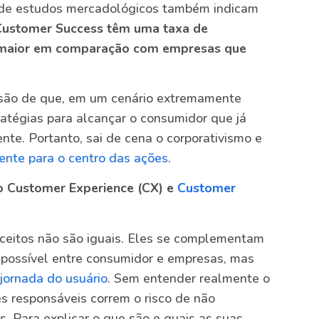
os de estudos mercadológicos também indicam
ustomer Success têm uma taxa de
% maior em comparação com empresas que
são de que, em um cenário extremamente
tratégias para alcançar o consumidor que já
te. Portanto, sai de cena o corporativismo e
iente para o centro das ações
.
o Customer Experience (CX) e
Customer
ceitos não são iguais. Eles se complementam
 possível entre consumidor e empresas, mas
jornada do usuário
. Sem entender realmente o
s responsáveis correm o risco de não
s. Para explicar o que são e quais as suas