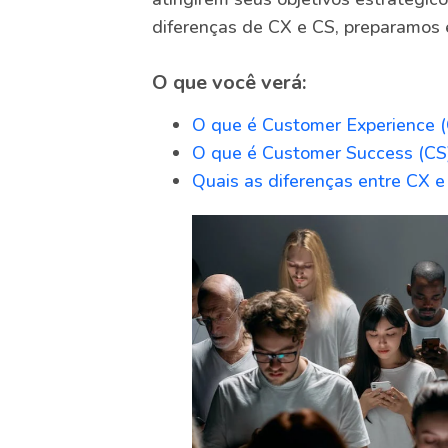
diferenças de CX e CS, preparamos e
O que você verá:
O que é Customer Experience 
O que é Customer Success (CS
Quais as diferenças entre CX e