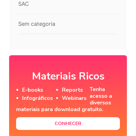
SAC
Sem categoria
Materiais Ricos
Tenha
E-books
Reports
acesso a
Infográficos
Webinars
diversos
materiais para download gratuito.
CONHECER