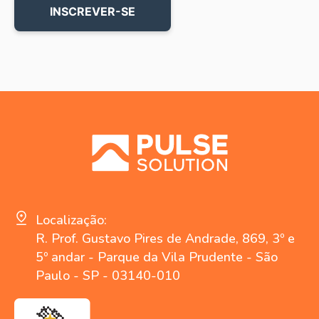
Localização:
R. Prof. Gustavo Pires de Andrade, 869, 3º e
5º andar - Parque da Vila Prudente - São
Paulo - SP - 03140-010