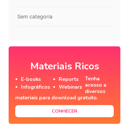
Sem categoria
Materiais Ricos
Tenha
E-books
Reports
acesso a
Infográficos
Webinars
diversos
materiais para download gratuito.
CONHECER