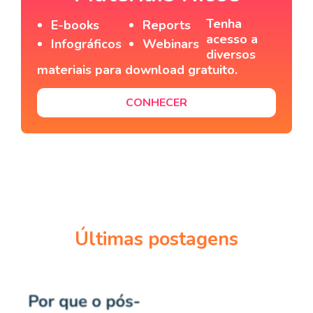
Tenha
E-books
Reports
acesso a
Infográficos
Webinars
diversos
materiais para download gratuito.
CONHECER
Últimas postagens