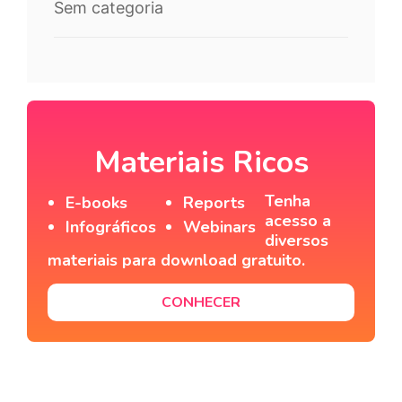
Sem categoria
Materiais Ricos
Tenha
E-books
Reports
acesso a
Infográficos
Webinars
diversos
materiais para download gratuito.
CONHECER