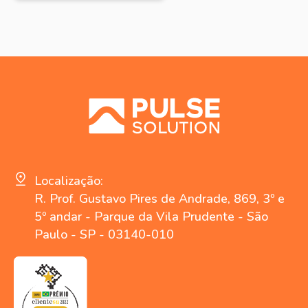
Localização:
R. Prof. Gustavo Pires de Andrade, 869, 3º e
5º andar - Parque da Vila Prudente - São
Paulo - SP - 03140-010