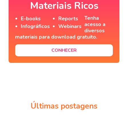
Materiais Ricos
Tenha
E-books
Reports
acesso a
Infográficos
Webinars
diversos
materiais para download gratuito.
CONHECER
Últimas postagens