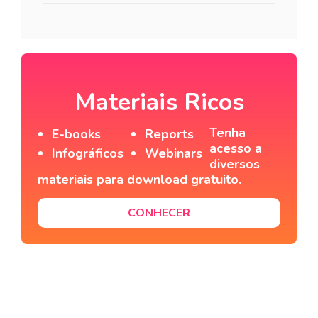
Materiais Ricos
Tenha
E-books
Reports
acesso a
Infográficos
Webinars
diversos
materiais para download gratuito.
CONHECER